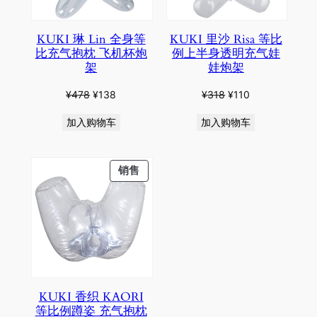
KUKI 琳 Lin 全身等
KUKI 里沙 Risa 等比
比充气抱枕 飞机杯炮
例上半身透明充气娃
架
娃炮架
原
当
原
当
¥
478
¥
138
¥
318
¥
110
价
前
价
前
加入购物车
加入购物车
为：
价
为：
价
¥478。
格
¥318。
格
为：
为：
PRODUCT
销售
¥138。
¥110。
ON
SALE
KUKI 香织 KAORI
等比例蹲姿 充气抱枕