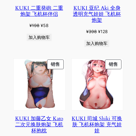
KUKI 二重発砲 二重
KUKI 亚纪 Aki 全身
炮架 飞机杯伴侣
透明充气娃娃 飞机杯
炮架
原
当
¥
198
¥
58
原
当
¥
398
¥
128
价
前
加入购物车
价
前
为：
价
加入购物车
为：
价
¥198。
格
¥398。
格
为：
为：
¥58。
PRODUCT
PRODU
销售
销售
¥128。
ON
ON
SALE
SALE
KUKI 加藤乙女 Kato
KUKI 司城 Shiki 可换
二次元换肤炮架 飞机
肤 飞机杯炮架 充气娃
杯抱枕
娃