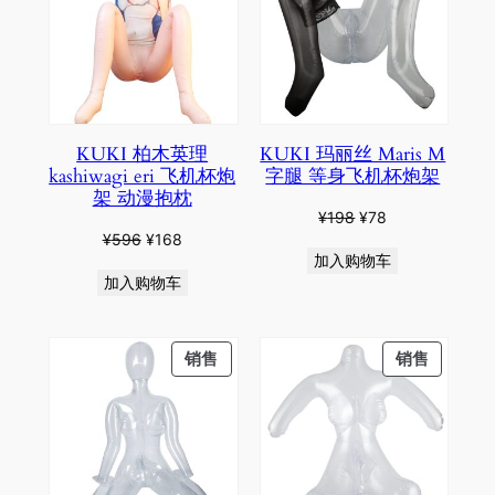
SALE
SALE
KUKI 柏木英理
KUKI 玛丽丝 Maris M
kashiwagi eri 飞机杯炮
字腿 等身飞机杯炮架
架 动漫抱枕
原
当
¥
198
¥
78
原
当
¥
596
¥
168
价
前
加入购物车
价
前
为：
价
加入购物车
为：
价
¥198。
格
¥596。
格
为：
为：
¥78。
PRODUCT
PRODU
销售
销售
¥168。
ON
ON
SALE
SALE