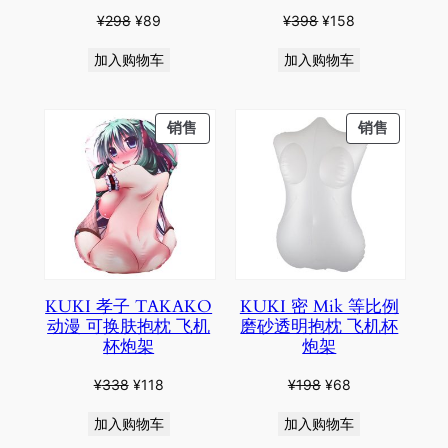
原
当
原
当
¥
298
¥
89
¥
398
¥
158
价
前
价
前
加入购物车
加入购物车
为：
价
为：
价
¥298。
格
¥398。
格
为：
为：
PRODUCT
PRODU
销售
销售
¥89。
¥158。
ON
ON
SALE
SALE
KUKI 孝子 TAKAKO
KUKI 密 Mik 等比例
动漫 可换肤抱枕 飞机
磨砂透明抱枕 飞机杯
杯炮架
炮架
原
当
原
当
¥
338
¥
118
¥
198
¥
68
价
前
价
前
加入购物车
加入购物车
为：
价
为：
价