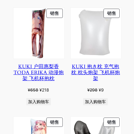
¥338。
格
¥198。
格
为：
为：
PRODUCT
PRODU
销售
销售
¥118。
¥68。
ON
ON
SALE
SALE
KUKI 户田惠梨香
KUKI 抱き枕 充气抱
TODA ERIKA 动漫炮
枕 枕头炮架 飞机杯炮
架 飞机杯抱枕
架
原
当
原
当
¥
658
¥
218
¥
298
¥
9
价
前
价
前
加入购物车
加入购物车
为：
价
为：
价
¥658。
格
¥298。
格
为：
为：
PRODUCT
PRODU
销售
销售
¥218。
¥9。
ON
ON