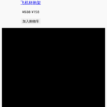
飞机杯炮架
原
当
¥
538
¥
158
价
前
加入购物车
为：
价
¥538。
格
为：
¥158。