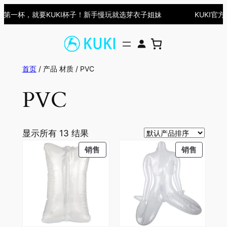
跳
一杯，就要KUKI杯子！新手慢玩就选芽衣子姐妹
KUKI官方微
至
内
容
首页
/ 产品 材质 / PVC
PVC
显示所有 13 结果
PRODUCT
PRODU
销售
销售
ON
ON
SALE
SALE